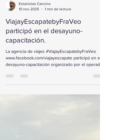
Estanislao Cancino
10 nov 2025
1 min de lectura
ViajayEscapatebyFraVeo
participó en el desayuno-
capacitación.
La agencia de viajes #ViajayEscapatebyFraVeo
www.facebook.com/viajayescapate participó en el
desayuno-capacitación organizado por el operador
IMACOP, realizado en el restaurante Los Arcos,
Monterrey, durante el mes de junio de 2025.
Durante el encuentro se presentó información
sobre el Charter VIP Mazatlán, sus servicios
exclusivos y beneficios, brindando a los agentes
herramientas para ofrecer experiencias de viaje
únicas a sus clientes. Gracias a #FraVEO , las
agencias c