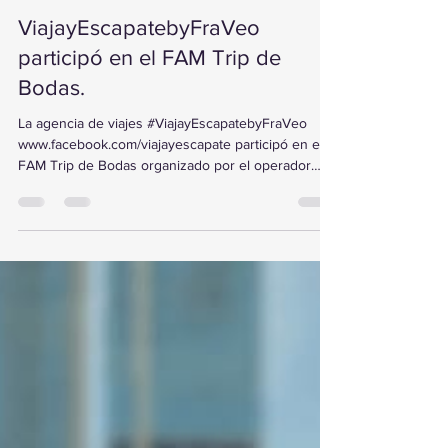
10 nov 2025
1 min de lectura
ViajayEscapatebyFraVeo
participó en el FAM Trip de
Bodas.
La agencia de viajes #ViajayEscapatebyFraVeo
www.facebook.com/viajayescapate participó en el
FAM Trip de Bodas organizado por el operador
IMACOP, realizado en la hermosa Riviera Maya
durante el mes de junio de 2025. Durante esta
experiencia, se ofreció capacitación especializada
en bodas, conociendo los distintos paquetes,
servicios y opciones para crear celebraciones
inolvidables frente al mar. Gracias a #FraVEO , las
agencias continúan fortaleciendo su preparación y
ofre