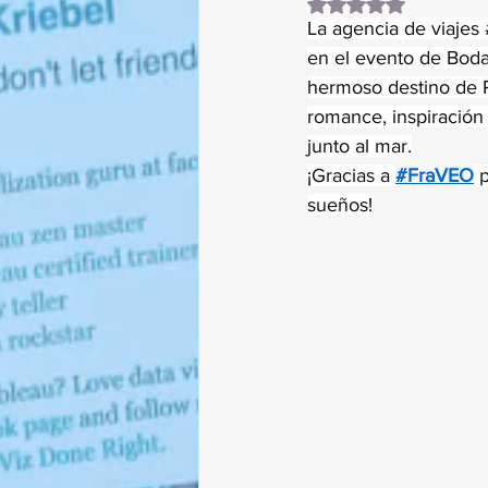
Obtuvo NaN de 5 es
La agencia de viajes 
en el evento de Boda
hermoso destino de P
romance, inspiración
junto al mar.
¡Gracias a 
#FraVEO
 
sueños!