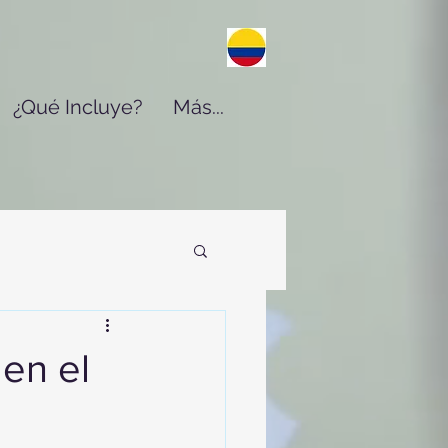
¿Qué Incluye?
Más...
en el