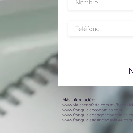
N
Más información:
www.viajesenoferta.com.mx/franquic
www.franquiciaeconomica.com
www.franquiciadeagenciadeviajes.c
www.franquiciaagenciadeviajes.com