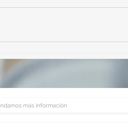
TourTravelynByFraveo
Vive
participó en la capacitación vía
parti
Zoom
organ