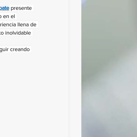
pate
 presente 
 en el 
iencia llena de 
 inolvidable 
guir creando 