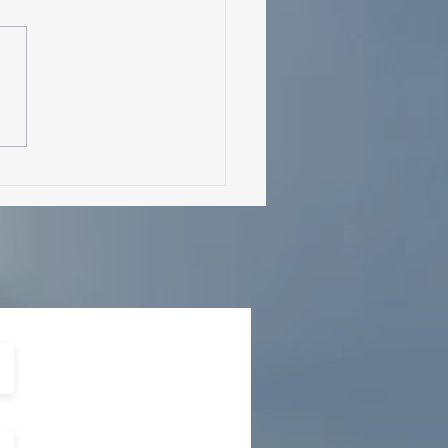
MásViajandoByFraveo
cipó en la caravana
izada por Nefertari