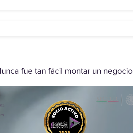
unca fue tan fácil montar un negocio
ias
om