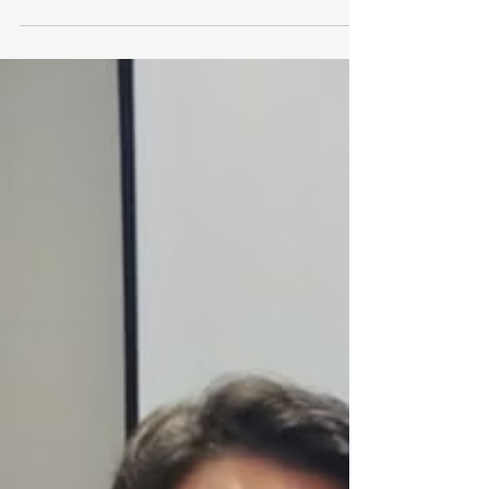
conocimiento sobre las experiencias y servicios
que ofrece esta cadena hotelera para los viajeros .
Durante la capacitación, Edel Treviño profundizó en
las características, beneficios y opciones de
hospedaje que permiten diseñar estancias
memorables en distintos destinos . Este tipo de
certificaciones refuerza la preparación de las
agencias para brindar asesoría especializada