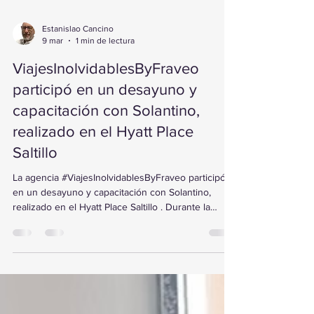
Estanislao Cancino
9 mar
1 min de lectura
ViajesInolvidablesByFraveo
participó en un desayuno y
capacitación con Solantino,
realizado en el Hyatt Place
Saltillo
La agencia #ViajesInolvidablesByFraveo participó
en un desayuno y capacitación con Solantino,
realizado en el Hyatt Place Saltillo . Durante la
jornada, Edel Treviño conoció a detalle el
funcionamiento de la plataforma y las novedades
de importantes cadenas hoteleras como RIU,
Decameron, BlueBay, Azul Ixtapa Hotels y Grupo
Brisas , quienes presentaron actualizaciones de