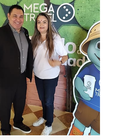
www.facebook.com/profile.php?
id=100083504824975 estuvo presente en el
evento de AMEVH celebrado en el Hotel Wyndham
Monterrey Ambassador Centro. El encuentro
reunió a importantes exponentes del sector
turístico, incluyendo Iberostar, Posada Real, Iberia,
Decameron, Casa Blanca, Six Flags, CIT, entre
otros, quienes compartieron novedades y
oportunidades para seguir fortaleciendo la
industria. Gracias a #FraVEO , las agencias