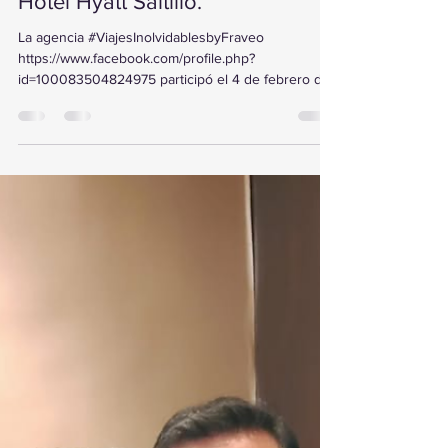
Estanislao Cancino
6 feb
1 min de lectura
ViajesInolvidablesbyFraveo
participó en Capacitación y
Desayuno organizado por el
operador Creatur, realizado en el
Hotel Hyatt Saltillo.
La agencia #ViajesInolvidablesbyFraveo
https://www.facebook.com/profile.php?
id=100083504824975 participó el 4 de febrero de
2026 en la Capacitación y Desayuno organizado
por el operador Creatur , realizado en el Hotel
Hyatt Saltillo . Durante la jornada se presentó la
plataforma de trabajo a cargo de Marisa González,
los viajes de XV a destinos como Europa, Japón y
Dubái con fechas ya disponibles para 2027 , así
como el catálogo de tours de Mapaplus y las
novedades de la