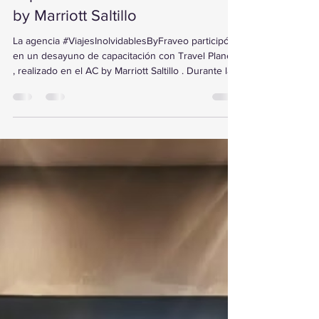
ViajesInolvidablesByFraveo
participó en un desayuno de
capacitación realizado en el AC
by Marriott Saltillo
La agencia #ViajesInolvidablesByFraveo participó
en un desayuno de capacitación con Travel Planear
, realizado en el AC by Marriott Saltillo . Durante la
sesión, Víctor Esquivel conoció las nuevas
herramientas con inteligencia artificial aplicadas al
sector turístico, enfocadas en optimizar procesos y
mejorar la atención a los viajeros . Este tipo de
encuentros fortalece la innovación y la
actualización constante de las agencias para
ofrecer un servicio cada vez más eficie