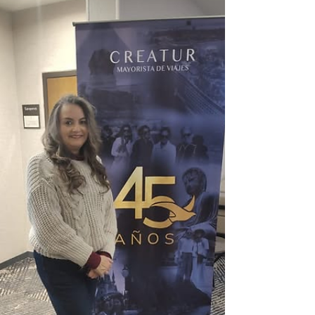
Treviño, participó en la Caravana Mundialista
organizada por PriceAgencies en Cinépolis Plaza
Patio Saltillo . Durante el encuentro se presentaron
las novedades de la plataforma, así como la nueva
etapa de PAM (antes RCD) con la participación de
Jesús Morales. También se dieron a conocer las
remodelaciones de Playa Suites Acapulco y las
propuestas de Princ