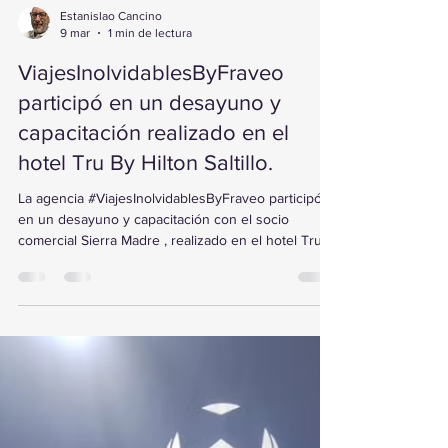
Estanislao Cancino
9 mar
1 min de lectura
ViajesInolvidablesByFraveo
participó en un desayuno y
capacitación realizado en el
hotel Tru By Hilton Saltillo.
La agencia #ViajesInolvidablesByFraveo participó
en un desayuno y capacitación con el socio
comercial Sierra Madre , realizado en el hotel Tru
By Hilton Saltillo . Durante la jornada, Edel Treviño
conoció a detalle el funcionamiento de la
plataforma de Sierra Madre y las propuestas de
Special Tours , fortaleciendo herramientas clave