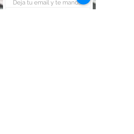
Enviar
Nunca fue tan fácil montar
un negocio
Más información:
www.viajesenoferta.com.mx/franquicias
www.franquiciaeconomica.com
www.franquiciadeagenciadeviajes.com
www.franquiciaagenciadeviajes.com