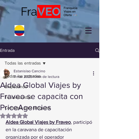
Entrada
Todas las entradas
Estanislao Cancino
Todas las entradas
7 mar 2025
1 min de lectura
Aldea Global Viajes by
Empezando
Fraveo se capacita con
Tu comunidad
PriceAgencies
Consejos para bloguear
Obtuvo NaN de 5 estrellas.
Aldea Global Viajes by Fraveo
, participó 
en la caravana de capacitación 
organizada por el operador 