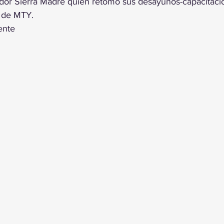
or Sierra Madre quien retomó sus desayunos-capacitació
 de MTY.
ente