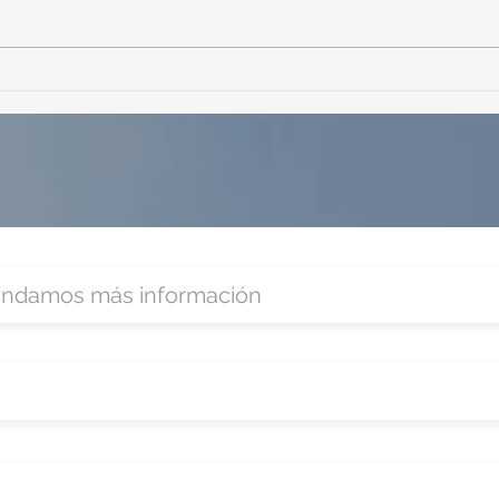
TourTravelynByFraveo
Vive
participó en la capacitación vía
parti
Zoom
organ