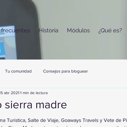
 frecuentes
Historia
Módulos
¿Qué es?
Tu comunidad
Consejos para bloguear
15 abr 2021
1 min de lectura
 sierra madre
trellas.
a Turistica, Salte de Viaje, Goaways Travels y Vete de Pi