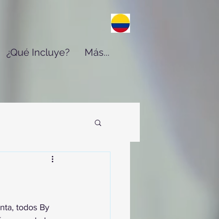
¿Qué Incluye?
Más...
nta, todos By 