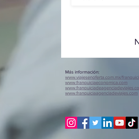
N
Más información:
www.viajesenoferta.com.mx/franquic
www.franquiciaeconomica.com
www.franquiciadeagenciadeviajes.c
www.franquiciaagenciadeviajes.com