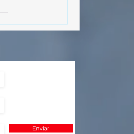
MásViajandoByFraveo
cipó en la caravana
izada por Nefertari
Enviar