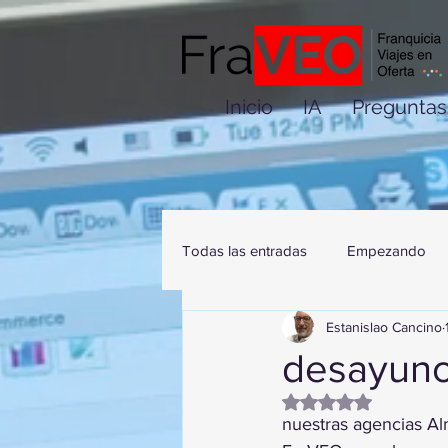
Inicio
IA
Preguntas
Todas las entradas
Empezando
Estanislao Cancino
desayuno
Obtuvo NaN de 5 es
nuestras agencias Alm