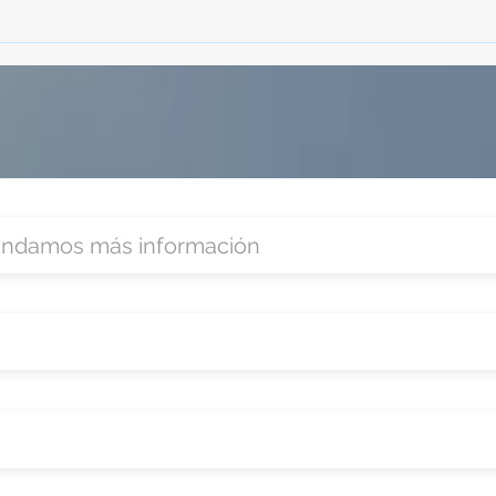
Zoom
organ