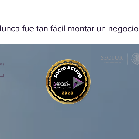
unca fue tan fácil montar un negocio
ias
om