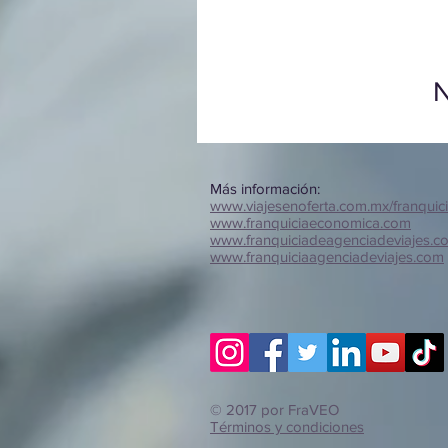
N
Más información:
www.viajesenoferta.com.mx/franquic
www.franquiciaeconomica.com
www.franquiciadeagenciadeviajes.c
www.franquiciaagenciadeviajes.com
© 2017 por FraVEO
Términos y condiciones