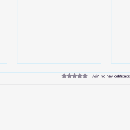
Obtuvo 0 de 5 estrellas.
Aún no hay calificac
TourTravelynByFraveo
Vive
participó en la capacitación vía
parti