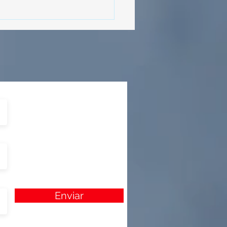
izada por Nefertari
Enviar