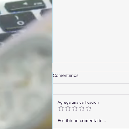
Comentarios
Agrega una calificación
GoMapTravelByFraveo
Escribir un comentario...
participó en un desayuno de