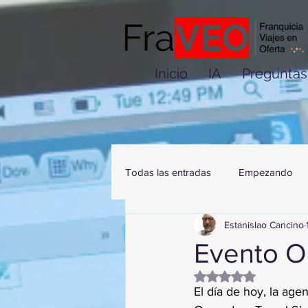
Inicio
IA
Preguntas
Todas las entradas
Empezando
Estanislao Cancino
Evento O
Obtuvo NaN de 5 es
El día de hoy, la ag