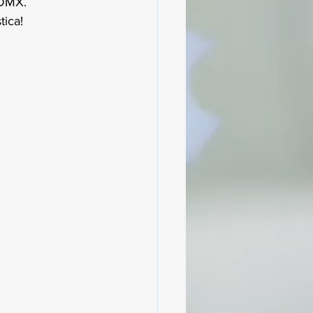
CDMX.
tica!