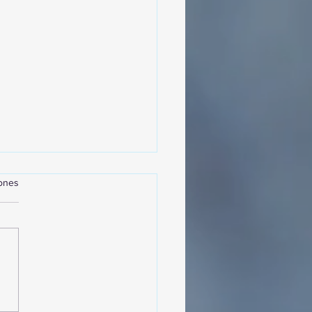
iones
MásViajandoByFraveo
cipó en la caravana