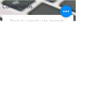
Contáctanos
Enviar
Nunca fue tan fácil montar
un negocio
Más información:
www.viajesenoferta.com.mx/franquicias
www.franquiciaeconomica.com
www.franquiciadeagenciadeviajes.com
www.franquiciaagenciadeviajes.com