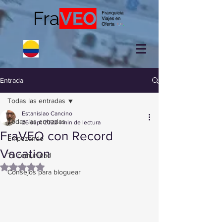
Entrada
Todas las entradas
Estanislao Cancino
Todas las entradas
26 sept 2022
1 min de lectura
FraVEO con Record
Empezando
Vacation
Tu comunidad
Obtuvo NaN de 5 estrellas.
Consejos para bloguear