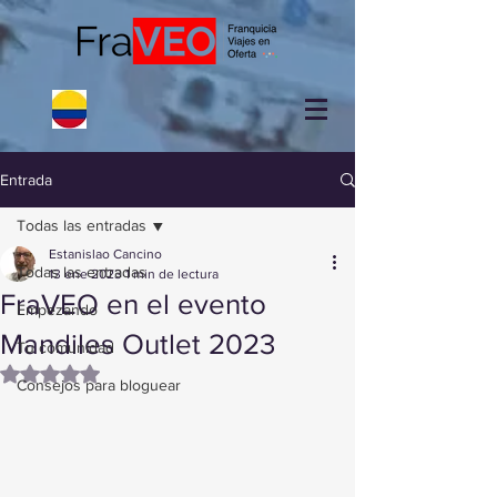
Entrada
Todas las entradas
Estanislao Cancino
Todas las entradas
13 ene 2023
1 min de lectura
FraVEO en el evento
Empezando
Mandiles Outlet 2023
Tu comunidad
Obtuvo NaN de 5 estrellas.
Consejos para bloguear