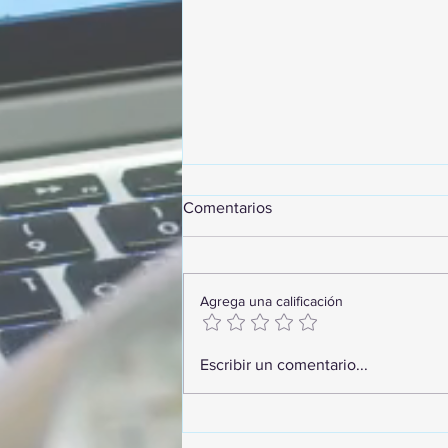
Comentarios
Agrega una calificación
GoMapTravelByFraveo
Escribir un comentario...
participó en un desayuno de
capacitación realizado en el
Hotel Casa Mayor