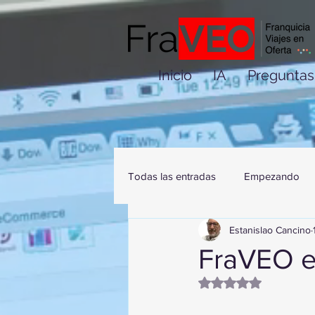
Inicio
IA
Preguntas
Todas las entradas
Empezando
Estanislao Cancino
FraVEO e
Obtuvo NaN de 5 es