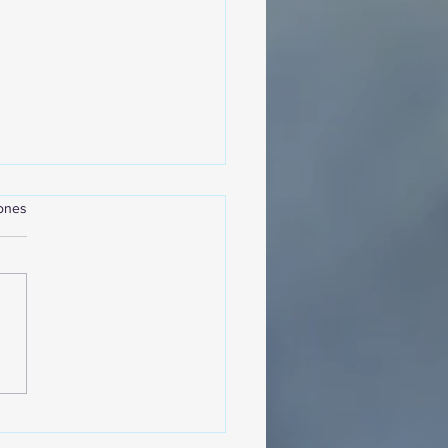
iones
MásViajandoByFraveo
cipó en la caravana
izada por Nefertari