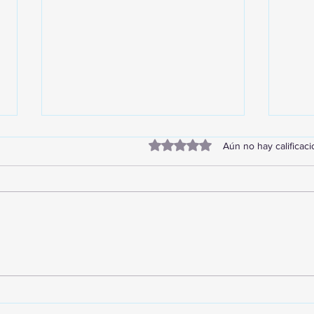
Obtuvo 0 de 5 estrellas.
Aún no hay calificac
TourTravelynByFraveo
Vive
participó en la capacitación vía
parti
Zoom
organ