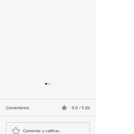
Comentarios
0.0 / 5 (0)
TourTravelynByFraveo
ViveMásViajand
Comentar y calificar...