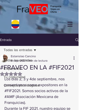
Entrada
Todas las entradas
Estanislao Cancino
Todas las entradas
9 sept 2021
1 min de lectura
#FRAVEO EN LA #FIF2021
Empezando
Obtuvo NaN de 5 estrellas.
Tu comunidad
Los días 2, 3 y 4de septiembre, nos 
presentamos como expositores en la 
Consejos para bloguear
#FIF2021
. Somos socios activos de la 
#AMF
 (Asociación Mexicana de 
Franquicias).
Durante la FIF 2021, nuestro equipo se 