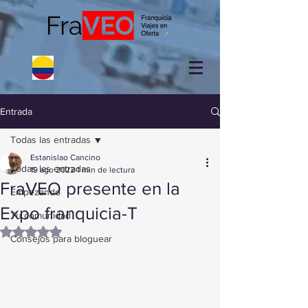
Entrada
Todas las entradas
Estanislao Cancino
Todas las entradas
19 ago 2022
1 min de lectura
FraVEO presente en la
Empezando
Expo franquicia-T
Tu comunidad
Obtuvo NaN de 5 estrellas.
Consejos para bloguear