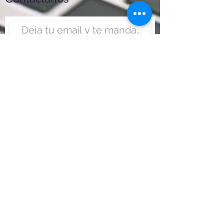
Enviar
Nunca fue tan fácil montar
un negocio
Más información:
www.viajesenoferta.com.mx/franquicias
www.franquiciaeconomica.com
www.franquiciadeagenciadeviajes.com
www.franquiciaagenciadeviajes.com