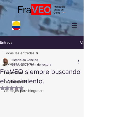
Entrada
Todas las entradas
Estanislao Cancino
Todas las entradas
28 feb 2023
1 min de lectura
FraVEO siempre buscando
Empezando
el crecimiento.
Tu comunidad
Obtuvo NaN de 5 estrellas.
Consejos para bloguear