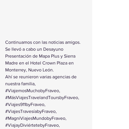
Continuamos con las noticias amigos. 
Se llevó a cabo un Desayuno 
Presentación de Mapa Plus y Sierra 
Madre en el Hotel Crown Plaza en 
Monterrey, Nuevo León.
Ahí se reunieron varias agencias de 
nuestra familia, 
#ViajemosMuchobyFraveo
, 
#MásViajesTravelandToursbyFraveo
, 
#Viajes911byFraveo
, 
#ViajesTravesíabyFraveo
, 
#MagniViajesMundobyFraveo
, 
#ViajayDiviértetebyFraveo
, 