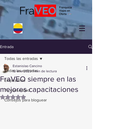
Entrada
Todas las entradas
Estanislao Cancino
Todas las entradas
13 ene 2023
1 min de lectura
FraVEO siempre en las
Empezando
mejores capacitaciones
Tu comunidad
Obtuvo NaN de 5 estrellas.
Consejos para bloguear