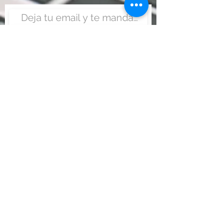
Enviar
Nunca fue tan fácil montar
un negocio
Más información:
www.viajesenoferta.com.mx/franquicias
www.franquiciaeconomica.com
www.franquiciadeagenciadeviajes.com
www.franquiciaagenciadeviajes.com