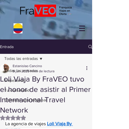
Entrada
Todas las entradas
Estanislao Cancino
Todas las entradas
9 jun 2025
1 min de lectura
Loli Viaja By FraVEO tuvo
Empezando
el honor de asistir al Primer
Tu comunidad
Internacional Travel
Consejos para bloguear
Network
Obtuvo NaN de 5 estrellas.
La agencia de viajes 
Loli Viaja By 