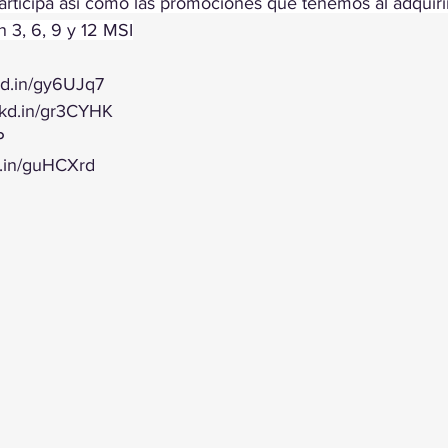
articipa así como las promociones que tenemos al adquirir
 3, 6, 9 y 12 MSI
nkd.in/gy6UJq7
lnkd.in/gr3CYHK
P
kd.in/guHCXrd