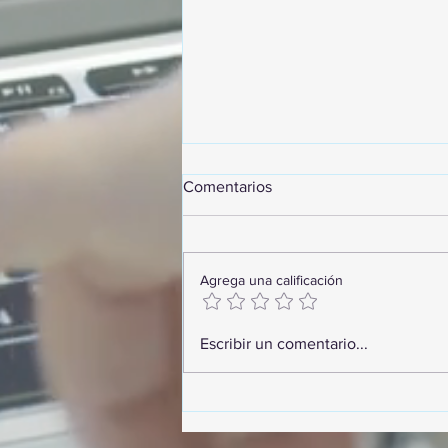
Comentarios
Agrega una calificación
GoMapTravelByFraveo
Escribir un comentario...
participó en un desayuno de
capacitación realizado en el
Hotel Casa Mayor