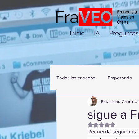
Inicio
IA
Preguntas
Todas las entradas
Empezando
Estanislao Cancino
sigue a 
Obtuvo NaN de 5 es
Recuerda seguirnos e