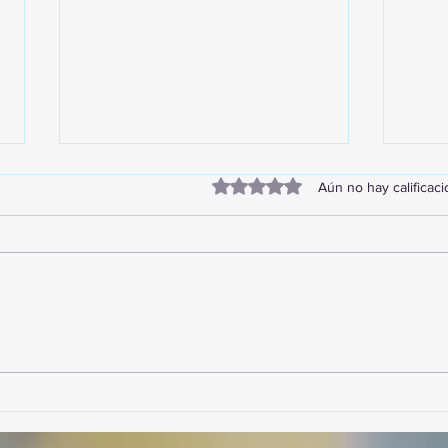
Obtuvo 0 de 5 estrellas.
Aún no hay calificac
TourTravelynByFraveo
Vive
participó en la capacitación vía
parti
Zoom
organ