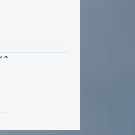
iones
MásViajandoByFraveo
cipó en la caravana
izada por Nefertari