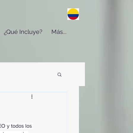
¿Qué Incluye?
Más...
EO
 y todos los 