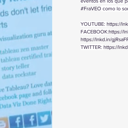
eventos en los que p
#FraVEO
 como lo son
YOUTUBE: 
https://l
FACEBOOK:
https://
https://lnkd.in/gjRsaF
TWITTER: 
https://ln