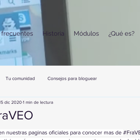
 frecuentes
Historia
Módulos
¿Qué es?
Tu comunidad
Consejos para bloguear
15 dic 2020
1 min de lectura
FraVEO
trellas.
n nuestras paginas oficiales para conocer mas de 
#FraV