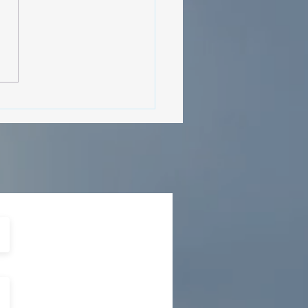
MásViajandoByFraveo
cipó en la caravana
izada por Nefertari