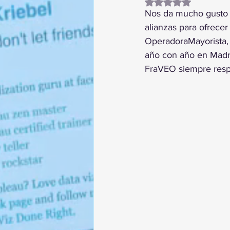
Obtuvo NaN de 5 es
Nos da mucho gusto v
alianzas para ofrecer
OperadoraMayorista, 
año con año en Madr
FraVEO siempre respa