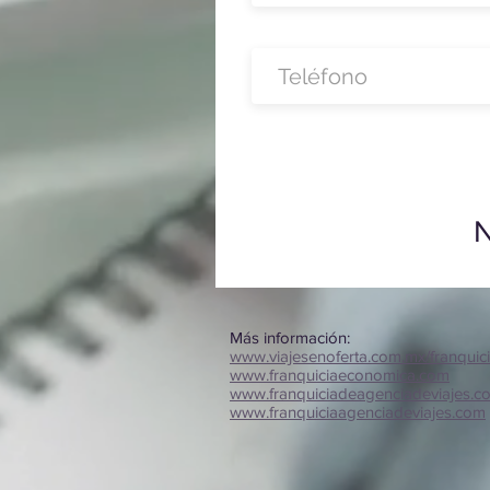
N
Más información:
www.viajesenoferta.com.mx/franquic
www.franquiciaeconomica.com
www.franquiciadeagenciadeviajes.c
www.franquiciaagenciadeviajes.com