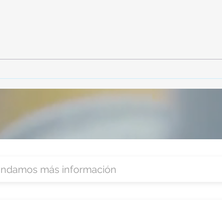
TourTravelynByFraveo
Vive
participó en la capacitación vía
parti
Zoom
organ