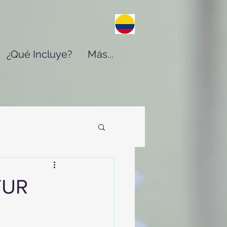
¿Qué Incluye?
Más...
TUR