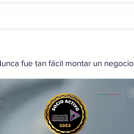
unca fue tan fácil montar un negocio
ias
om