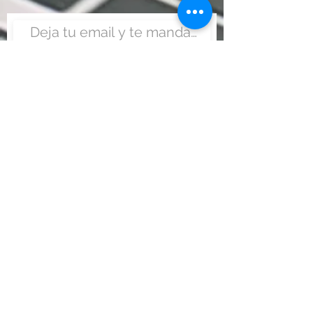
Enviar
Nunca fue tan fácil montar
un negocio
Más información:
www.viajesenoferta.com.mx/franquicias
www.franquiciaeconomica.com
www.franquiciadeagenciadeviajes.com
www.franquiciaagenciadeviajes.com