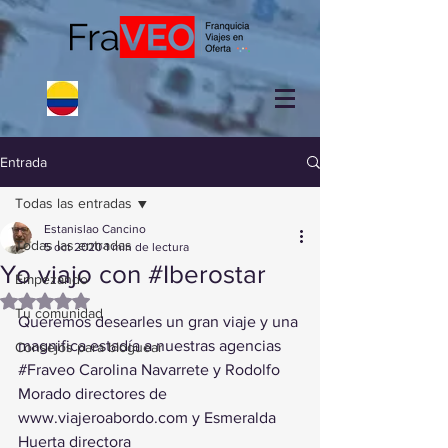
Entrada
Todas las entradas
Estanislao Cancino
Todas las entradas
5 oct 2020
1 min de lectura
Yo viajo con #Iberostar
Empezando
Obtuvo NaN de 5 estrellas.
Tu comunidad
Queremos desearles un gran viaje y una 
magnifica estadía a nuestras agencias 
Consejos para bloguear
#Fraveo
 Carolina Navarrete y Rodolfo 
Morado directores de 
www.viajeroabordo.com
 y Esmeralda 
Huerta directora 