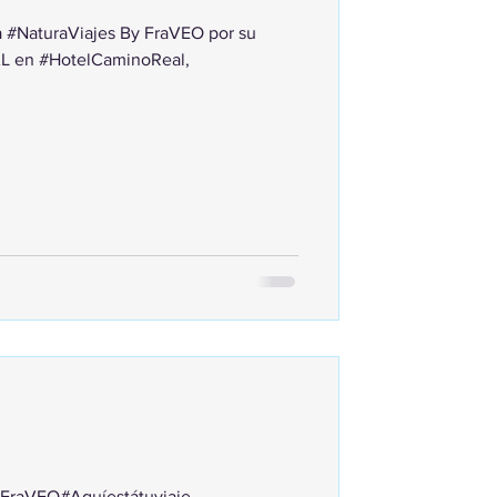
a #NaturaViajes By FraVEO por su
AL en #HotelCaminoReal,
 #FraVEO#Aquíestátuviaje,