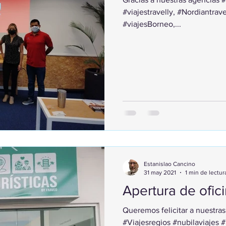
#viajestravelly, #Nordiantrav
#viajesBorneo,...
Estanislao Cancino
31 may 2021
1 min de lectur
Apertura de ofici
Queremos felicitar a nuestras
#Viajesregios #nubilaviajes 