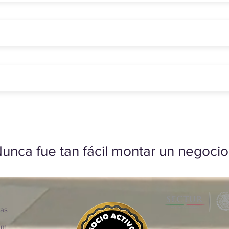
unca fue tan fácil montar un negocio
ias
om