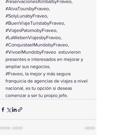
#reservacionesXiinbalbyFraveo
, 
#AlvaToursbyFraveo
, 
#SolyLunabyFraveo
, 
#BuenViajeTuristabyFraveo
, 
#ViajesPalomobyFraveo
, 
#LaWebenViajesbyFraveo
, 
#ConquistaelMundobyFraveo
, 
#VivoelMundobyFraveo
  estuvieron 
presentes e interesados en mejorar y 
ampliar sus negocios.
#Fraveo
, la mejor y más segura 
franquicia de agencias de viajes a nivel 
nacional, es tu opción si deseas 
comenzar a ser tu propio jefe.