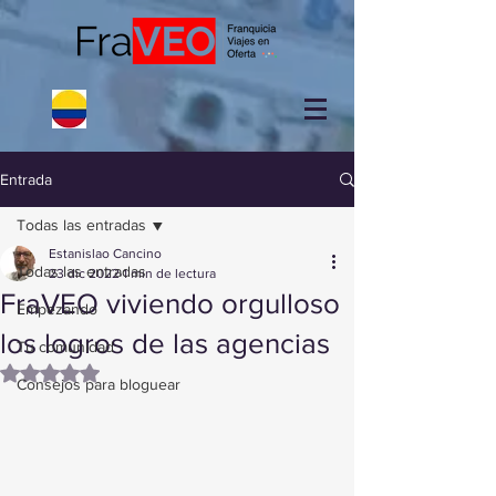
Entrada
Todas las entradas
Estanislao Cancino
Todas las entradas
23 dic 2022
1 min de lectura
FraVEO viviendo orgulloso
Empezando
los logros de las agencias
Tu comunidad
Obtuvo NaN de 5 estrellas.
Consejos para bloguear